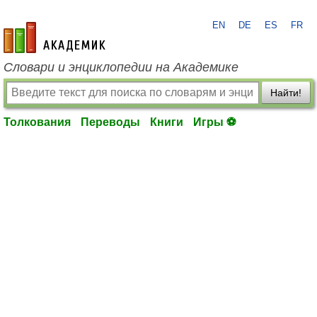
EN
DE
ES
FR
academic.ru
Словари и энциклопедии на Академике
Найти!
Толкования
Переводы
Книги
Игры ⚽