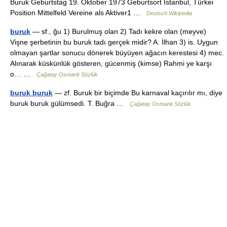
Buruk Geburtstag 19. Oktober 1973 Geburtsort Istanbul, Türkei
Position Mittelfeld Vereine als Aktiver1 …
Deutsch Wikipedia
buruk
— sf., ğu 1) Burulmuş olan 2) Tadı kekre olan (meyve)
Vişne şerbetinin bu buruk tadı gerçek midir? A. İlhan 3) is. Uygun
olmayan şartlar sonucu dönerek büyüyen ağacın kerestesi 4) mec.
Alınarak küskünlük gösteren, gücenmiş (kimse) Rahmi ye karşı
o… …
Çağatay Osmanlı Sözlük
buruk buruk
— zf. Buruk bir biçimde Bu karnaval kaçırılır mı, diye
buruk buruk gülümsedi. T. Buğra …
Çağatay Osmanlı Sözlük