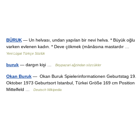
BÜRUK
— Un helvası, undan yapılan bir nevi helva. * Büyük oğlu
varken evlenen kadın. * Deve çökmek (mânâsına mastardır …
Yeni Lügat Türkçe Sözlük
buruk
— dargın kişi …
Beypazari ağzindan sözcükler
Okan Buruk
— Okan Buruk Spielerinformationen Geburtstag 19.
Oktober 1973 Geburtsort Istanbul, Türkei Größe 169 cm Position
Mittelfeld …
Deutsch Wikipedia