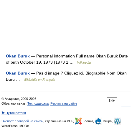
Okan Buruk
— Personal information Full name Okan Buruk Date
of birth October 19, 1973 (1973 1 …
Wikipedia
Okan Buruk
— Pas d image ? Cliquez ici. Biographie Nom Okan
Buru …
Wikipédia en Français
© Академик, 2000-2026
18+
Обратная связь:
Техподдержка
,
Реклама на сайте
👣 Путешествия
Экспорт словарей на сайты
, сделанные на PHP,
Joomla,
Drupal,
WordPress, MODx.