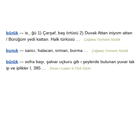
bürük
— is., ğü 1) Çarşaf, baş örtüsü 2) Duvak Attan iniyom attan
/ Bürüğüm yedi kattan. Halk türküsü …
Çağatay Osmanlı Sözlük
buruk
— sancı, halacan, orman, burma …
Çağatay Osmanlı Sözlük
bürük
— sofra başı, şalvar uçkuru gib ı şeylerde bulunan yuvar lak
ip ve iplikler I, 385 …
Divan-i Luqat-i it-Türk Dizini