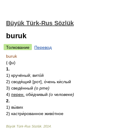
Büyük Türk-Rus Sözlük
buruk
Толкование
Перевод
buruk
(-ğu)
1.
1)
кручёный; вито́й
2)
сводя́щий [рот], о́чень ки́слый
3)
сведённый
(о рте)
4)
перен.
оби́дчивый
(о человеке)
2.
1)
вы́вих
2)
кастри́рованное живо́тное
Büyük Türk-Rus Sözlük
.
2014
.